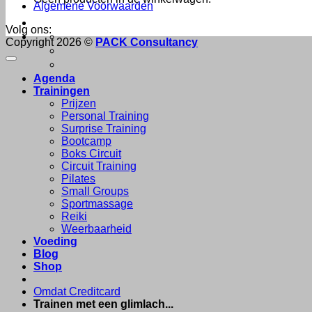
Algemene Voorwaarden
Volg ons:
Copyright 2026 ©
PACK Consultancy
Agenda
Trainingen
Prijzen
Personal Training
Surprise Training
Bootcamp
Boks Circuit
Circuit Training
Pilates
Small Groups
Sportmassage
Reiki
Weerbaarheid
Voeding
Blog
Shop
Omdat Creditcard
Trainen met een glimlach...